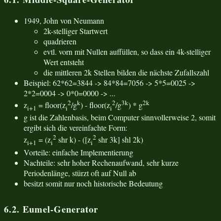
1949, John von Neumann
2k-stelliger Startwert
quadrieren
evtl. vorn mit Nullen auffüllen, so dass ein 4k-stelliger
Wert entsteht
die mittleren 2k Stellen bilden die nächste Zufallszahl
Beispiel: 62*62=3844 -> 84*84=7056 -> 5*5=0025 ->
2*2=0004 -> 0*0=0000 -> ...
2
k
2
3k
2k
z
= floor(z
/g
) - floor(z
/g
) * g
i+1
i
i
g ist die Zahlenbasis, beim Computer sinnvollerweise 2, somit
ergibt sich die vereinfachte Form:
2
2
z
= (z
shr k) - ([z
shr 3k] shl 2k)
i+1
i
i
Vorteile: einfache Implementierung
Nachteile: sehr hoher Rechenaufwand, sehr kurze
Periodenlänge, stürzt oft auf Null ab
besitzt somit nur noch historische Bedeutung
6.2. Eumel-Generator