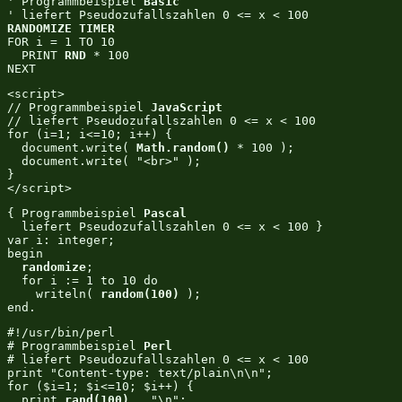
' Programmbeispiel 
Basic
RANDOMIZE TIMER
FOR i = 1 TO 10

  PRINT 
RND
 * 100

NEXT
<script>

// Programmbeispiel 
JavaScript
// liefert Pseudozufallszahlen 0 <= x < 100

for (i=1; i<=10; i++) {

  document.write( 
Math.random()
 * 100 );

  document.write( "<br>" );

}

</script>
{ Programmbeispiel 
Pascal
  liefert Pseudozufallszahlen 0 <= x < 100 }

var i: integer;

begin

randomize
;

  for i := 1 to 10 do

    writeln( 
random(100)
 );

end.
#!/usr/bin/perl

# Programmbeispiel 
Perl
# liefert Pseudozufallszahlen 0 <= x < 100

print "Content-type: text/plain\n\n";

for ($i=1; $i<=10; $i++) {

  print 
rand(100)
 . "\n";
