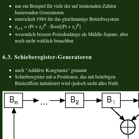
nur ein Beispiel für viele der auf irrationalen Zahlen
basierenden Generatoren
entwickelt 1984 für das gleichnamige Betriebssystem
8
8
z
= (Pi + z
)
- floor[(Pi + z
)
]
i+1
i
i
wesentlich bessere Periodenlänge als Middle-Square, aber
noch nicht wirklich brauchbar
6.3. Schieberegister-Generatoren
auch "Additive Kongruenz" genannt
Schieberegister mit n Positionen, das mit beliebigen
Binärziffern initialisiert wird (jedoch nicht alles Null)