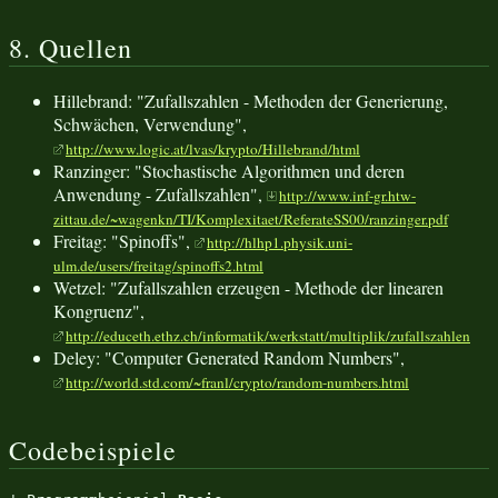
8. Quellen
Hillebrand: "Zufallszahlen - Methoden der Generierung,
Schwächen, Verwendung",
http://www.logic.at/lvas/krypto/Hillebrand/html
Ranzinger: "Stochastische Algorithmen und deren
Anwendung - Zufallszahlen",
http://www.inf-gr.htw-
zittau.de/~wagenkn/TI/Komplexitaet/ReferateSS00/ranzinger.pdf
Freitag: "Spinoffs",
http://hlhp1.physik.uni-
ulm.de/users/freitag/spinoffs2.html
Wetzel: "Zufallszahlen erzeugen - Methode der linearen
Kongruenz",
http://educeth.ethz.ch/informatik/werkstatt/multiplik/zufallszahlen
Deley: "Computer Generated Random Numbers",
http://world.std.com/~franl/crypto/random-numbers.html
Codebeispiele