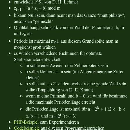
entwickelt 1951 von D. H. Lehmer
z
= (a * z
+ b) mod m
i+1
i
b kann Null sein, dann nennt man das Ganze "multiplikativ",
ansonsten "gemischt"
Qualität hängt sehr stark von der Wahl der Parameter a, b, m
und z
ab
0
Periode ist maximal m-1, aus diesem Grund sollte man m
möglichst groß wählen
es wurden verschiedene Richtlinien für optimale
Startparameter entwickelt
m sollte eine Zweier- oder Zehnerpotenz sein
b sollte kleiner als m sein (im Allgemeinen eine Ziffer
kleiner)
b sollte auf ...x21 enden, wobei x eine gerade Zahl sein
sollte (Empfehlung von D. E. Knuth)
wenn m eine Primzahl und b = 0 ist, wird für bestimmte
a die maximale Periodenlänge erreicht
k
die Periodenlänge ist maximal für a = 2
+ 1 (2 <= k <
t
t), b = 1 und m = 2
(t >= 3)
PHP-Beispiel
zum Experimentieren
Codebeispiele
aus diversen Programmiersprachen